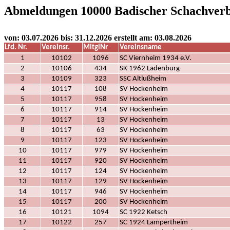
Abmeldungen
10000 Badischer Schachver
v
on: 03.07.2026 bis: 31.12.2026 erstellt am: 03.08.20
26
Lfd. Nr.
Vereinsr.
MitglNr
Vereinsname
1
10102
1096
SC Viernheim 1934 e.V.
2
10106
434
SK 1962 Ladenburg
3
10109
323
SSC Altlußheim
4
10117
108
SV Hockenheim
5
10117
958
SV Hockenheim
6
10117
914
SV Hockenheim
7
10117
13
SV Hockenheim
8
10117
63
SV Hockenheim
9
10117
123
SV Hockenheim
10
10117
979
SV Hockenheim
11
10117
920
SV Hockenheim
12
10117
124
SV Hockenheim
13
10117
129
SV Hockenheim
14
10117
946
SV Hockenheim
15
10117
200
SV Hockenheim
16
10121
1094
SC 1922 Ketsch
17
10122
257
SC 1924 Lampertheim