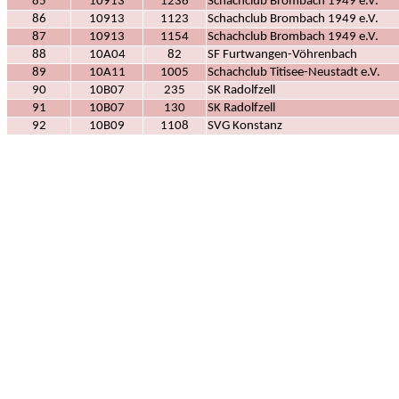
85
10913
1236
Schachclub Brombach 1949 e.V.
86
10913
1123
Schachclub Brombach 1949 e.V.
87
10913
1154
Schachclub Brombach 1949 e.V.
88
10A04
82
SF Furtwangen-Vöhrenbach
89
10A11
1005
Schachclub Titisee-Neustadt e.V.
90
10B07
235
SK Radolfzell
91
10B07
130
SK Radolfzell
92
10B09
1108
SVG Konstanz