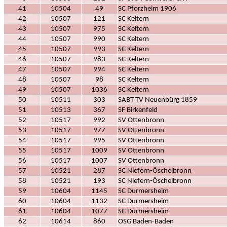
41
10504
49
SC Pforzheim 1906
42
10507
121
SC Keltern
43
10507
975
SC Keltern
44
10507
990
SC Keltern
45
10507
993
SC Keltern
46
10507
983
SC Keltern
47
10507
994
SC Keltern
48
10507
98
SC Keltern
49
10507
1036
SC Keltern
50
10511
303
SABT TV Neuenbürg 1859
51
10513
367
SF Birkenfeld
52
10517
992
SV Ottenbronn
53
10517
977
SV Ottenbronn
54
10517
995
SV Ottenbronn
55
10517
1009
SV Ottenbronn
56
10517
1007
SV Ottenbronn
57
10521
287
SC Niefern-Öschelbronn
58
10521
193
SC Niefern-Öschelbronn
59
10604
1145
SC Durmersheim
60
10604
1132
SC Durmersheim
61
10604
1077
SC Durmersheim
62
10614
860
OSG Baden-Baden