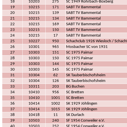
18
10203
275
SC 1949 Rohrbach-Boxberg
19
10215
171
SABT TV Bammental
20
10215
139
SABT TV Bammental
21
10215
134
SABT TV Bammental
22
10215
169
SABT TV Bammental
23
10215
150
SABT TV Bammental
24
10215
17
SABT TV Bammental
25
10227
950
Schachclub 1926 Wiesloch / Schachf
26
10301
965
Mosbacher SC von 1931
27
10303
151
SC 1975 Paimar
28
10303
150
SC 1975 Paimar
29
10303
144
SC 1975 Paimar
30
10303
145
SC 1975 Paimar
31
10304
62
SK Tauberbischofsheim
32
10304
126
SK Tauberbischofsheim
33
10311
203
BG Buchen
34
10410
956
SC Bretten
35
10410
1001
SC Bretten
36
10414
1002
SK 1929 Jöhlingen
37
10414
1015
SK 1929 Jöhlingen
38
10418
11
SK Durlach
39
10503
240
SF 1954 Conweiler e.V.
40
10503
252
SF 1954 Conweiler e.V.