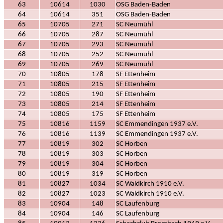
63
10614
1030
OSG Baden-Baden
64
10614
351
OSG Baden-Baden
65
10705
271
SC Neumühl
66
10705
287
SC Neumühl
67
10705
293
SC Neumühl
68
10705
252
SC Neumühl
69
10705
269
SC Neumühl
70
10805
178
SF Ettenheim
71
10805
215
SF Ettenheim
72
10805
190
SF Ettenheim
73
10805
214
SF Ettenheim
74
10805
175
SF Ettenheim
75
10816
1159
SC Emmendingen 1937 e.V.
76
10816
1139
SC Emmendingen 1937 e.V.
77
10819
302
SC Horben
78
10819
303
SC Horben
79
10819
304
SC Horben
80
10819
319
SC Horben
81
10827
1034
SC Waldkirch 1910 e.V.
82
10827
1023
SC Waldkirch 1910 e.V.
83
10904
148
SC Laufenburg
84
10904
146
SC Laufenburg